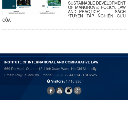
SUSTAINABLE DEVELOPMENT
OF MANGROVE: POLICY, LAW
AND PRACTICE) SÁCH
“TUYỂN TẬP NGHIÊN CỨU
CỦA
INSTITUTE OF INTERNATIONAL AND COMPARATIVE LAW
669 Do Muoi, Quarter 13, Linh Xuan Ward, Ho Chi Minh city.
Email: iicl@uel.edu.vn | Phone: (028) 372 44 514 - Ext 6525
Visitors:
1,416,886