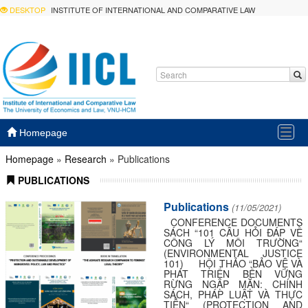
DESKTOP
INSTITUTE OF INTERNATIONAL AND COMPARATIVE LAW
Togg
Homepage
navig
Homepage
»
Research
»
Publications
PUBLICATIONS
Publications
(11/05/2021)
CONFERENCE DOCUMENTS
SÁCH “101 CÂU HỎI ĐÁP VỀ
CÔNG LÝ MÔI TRƯỜNG“
(ENVIRONMENTAL JUSTICE
101) HỘI THẢO “BẢO VỆ VÀ
PHÁT TRIỂN BỀN VỮNG
RỪNG NGẬP MẶN: CHÍNH
SÁCH, PHÁP LUẬT VÀ THỰC
TIỄN“ (PROTECTION AND