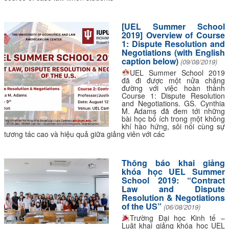
[UEL Summer School
2019] Overview of Course
1: Dispute Resolution and
Negotiations (with English
caption below)
(09/08/2019)
UEL Summer School 2019
đã đi được một nửa chặng
đường với việc hoàn thành
Course 1: Dispute Resolution
and Negotiations. GS. Cynthia
M. Adams đã đem tới những
bài học bổ ích trong một không
khí hào hứng, sôi nổi cùng sự
tương tác cao và hiệu quả giữa giảng viên với các
Thông báo khai giảng
khóa học UEL Summer
School 2019: “Contract
Law and Dispute
Resolution & Negotiations
of the US”
(06/08/2019)
Trường Đại học Kinh tế –
Luật khai giảng khóa học UEL