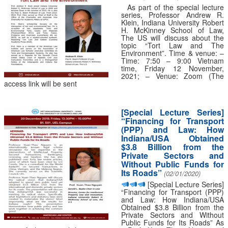
As part of the special lecture
series, Professor Andrew R.
Klein, Indiana University Robert
H. McKinney School of Law,
The US will discuss about the
topic “Tort Law and The
Environment”. Time & venue: –
Time: 7:50 – 9:00 Vietnam
time, Friday 12 November,
2021; – Venue: Zoom (The
access link will be sent
[Special Lecture Series]
“Financing for Transport
(PPP) and Law: How
Indiana/USA Obtained
$3.8 Billion from the
Private Sectors and
Without Public Funds for
Its Roads”
(02/01/2020)
[Special Lecture Series]
“Financing for Transport (PPP)
and Law: How Indiana/USA
Obtained $3.8 Billion from the
Private Sectors and Without
Public Funds for Its Roads” As