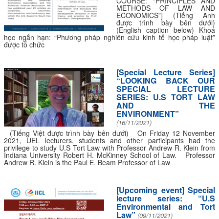
COURSE: “PRINCIPLES AND
METHODS OF LAW AND
ECONOMICS”] (Tiếng Anh
được trình bày bên dưới)
(English caption below) Khoá
học ngắn hạn: “Phương pháp nghiên cứu kinh tế học pháp luật”
được tổ chức
[Special Lecture Series]
“LOOKING BACK OUR
SPECIAL LECTURE
SERIES: U.S TORT LAW
AND THE
ENVIRONMENT”
(16/11/2021)
(Tiếng Việt được trình bày bên dưới) On Friday 12 November
2021, UEL lecturers, students and other participants had the
privilege to study U.S Tort Law with Professor Andrew R. Klein from
Indiana University Robert H. McKinney School of Law. Professor
Andrew R. Klein is the Paul E. Beam Professor of Law
[Upcoming event] Special
lecture series: “U.S
Environmental and Tort
Law”
(09/11/2021)