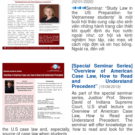
(02/01/2020)
Seminar: “Study Law in
the US: Preparation for
Vietnamese students” là một
buổi hội thảo cung cấp cho sinh
viên những hành trang cần thiết
khi quyết định du học nước
ngoài như: cơ hội và kinh
nghiệm học tập, các mẹo về
cách nộp đơn và xin học bổng.
Ngoài ra, đến với
[Special Seminar Series]
“Overview of American
Case Law, How to Read
and Understand
Precedent”
(15/08/2019)
As part of the special seminar
series, Justice/ Prof. Steven
David of Indiana Supreme
Court, U.S shall lecture on
Overview of American Case
Law, How to Read and
Understand Precedent. The
seminar will offer knowledge on
the U.S case law and, especially, how to read and look for the
source of case law when students