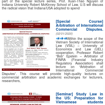
part of the special lecture series, Prof. Xuan-Thao Nguyen of
Indiana University Robert McKinney School of Law, U.S will discuss
the radical vision that Indiana/USA adopted to spend
[Special Course]
Arbitration of International
Commercial Disputes.
(02/01/2020)
Within the scope of the
Vietnam Society of International
Law (VSIL) – University of
Economics and Law (UEL)
cooperation, Professor Robert
“Bob” Epstein – Arbitrator of
FINRA (Financial Industry
Regulatory Association) shall
lecture on “Arbitration of
International Commercial
Disputes”. This course will provide high-quality lectures on
commercial arbitration and academic exchanges for lecturers,
researchers,
[Seminar] Study Law in
the US: Preparation for
Vietnamese students