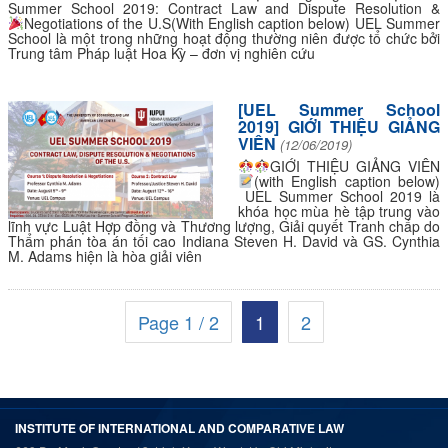
Summer School 2019: Contract Law and Dispute Resolution &
Negotiations of the U.S(With English caption below)
UEL Summer
School là một trong những hoạt động thường niên được tổ chức bởi
Trung tâm Pháp luật Hoa Kỳ – đơn vị nghiên cứu
[UEL Summer School
2019] GIỚI THIỆU GIẢNG
VIÊN
(12/06/2019)
GIỚI THIỆU GIẢNG VIÊN
(with English caption below)
UEL Summer School 2019 là
khóa học mùa hè tập trung vào
lĩnh vực Luật Hợp đồng và Thương lượng, Giải quyết Tranh chấp do
Thẩm phán tòa án tối cao Indiana Steven H. David và GS. Cynthia
M. Adams hiện là hòa giải viên
Page 1 / 2
1
2
INSTITUTE OF INTERNATIONAL AND COMPARATIVE LAW