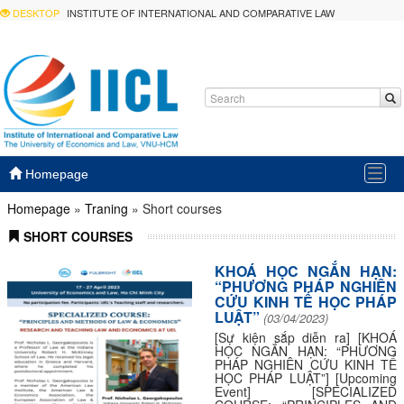
DESKTOP
INSTITUTE OF INTERNATIONAL AND COMPARATIVE LAW
Togg
Homepage
navig
Homepage
»
Traning
»
Short courses
SHORT COURSES
KHOÁ HỌC NGẮN HẠN:
“PHƯƠNG PHÁP NGHIÊN
CỨU KINH TẾ HỌC PHÁP
LUẬT”
(03/04/2023)
[Sự kiện sắp diễn ra] [KHOÁ
HỌC NGẮN HẠN: “PHƯƠNG
PHÁP NGHIÊN CỨU KINH TẾ
HỌC PHÁP LUẬT”] [Upcoming
Event] [SPECIALIZED