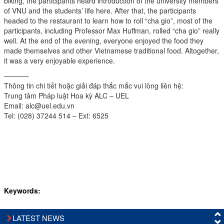
biking, the participants heard introduction of the university members
of VNU and the students’ life here. After that, the participants
headed to the restaurant to learn how to roll “cha gio”, most of the
participants, including Professor Max Huffman, rolled “cha gio” really
well. At the end of the evening, everyone enjoyed the food they
made themselves and other Vietnamese traditional food. Altogether,
it was a very enjoyable experience.
———–
Thông tin chi tiết hoặc giải đáp thắc mắc vui lòng liên hệ:
Trung tâm Pháp luật Hoa kỳ ALC – UEL
Email: alc@uel.edu.vn
Tel: (028) 37244 514 – Ext: 6525
Keywords:
LATEST NEWS