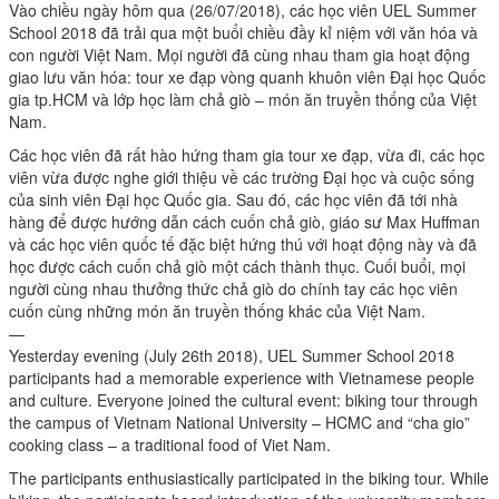
Vào chiều ngày hôm qua (26/07/2018), các học viên UEL Summer
School 2018 đã trải qua một buổi chiều đầy kỉ niệm với văn hóa và
con người Việt Nam. Mọi người đã cùng nhau tham gia hoạt động
giao lưu văn hóa: tour xe đạp vòng quanh khuôn viên Đại học Quốc
gia tp.HCM và lớp học làm chả giò – món ăn truyền thống của Việt
Nam.
Các học viên đã rất hào hứng tham gia tour xe đạp, vừa đi, các học
viên vừa được nghe giới thiệu về các trường Đại học và cuộc sống
của sinh viên Đại học Quốc gia. Sau đó, các học viên đã tới nhà
hàng để được hướng dẫn cách cuốn chả giò, giáo sư Max Huffman
và các học viên quốc tế đặc biệt hứng thú với hoạt động này và đã
học được cách cuốn chả giò một cách thành thục. Cuối buổi, mọi
người cùng nhau thưởng thức chả giò do chính tay các học viên
cuốn cùng những món ăn truyền thống khác của Việt Nam.
—
Yesterday evening (July 26th 2018), UEL Summer School 2018
participants had a memorable experience with Vietnamese people
and culture. Everyone joined the cultural event: biking tour through
the campus of Vietnam National University – HCMC and “cha gio”
cooking class – a traditional food of Viet Nam.
The participants enthusiastically participated in the biking tour. While