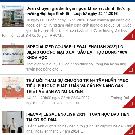
Đoàn chuyên gia đánh giá ngoài khảo sát chính thức tại
trường Đại học Kinh tế – Luật từ ngày 22.11.2016
Từ ngày 22.11 đến ngày 26.11.2016, Đoàn chuyên gia đánh giá
ngoài đến từ Trung tâm Kiểm định chất lượng giáo dục, ĐH Quốc
gia Hà Nội sẽ tiến hành khảo sát chính thức tại trường Đại học
Kinh tế - Luật, ĐH Quốc gia TP.HCM....
[SPECIALIZED COURSE: LEGAL ENGLISH 2023] LỘ
DIỆN 3 GƯƠNG MẶT XUẤT SẮC ĐẠT HỌC BỔNG 100%
KHOÁ HỌC
Thời gian vừa qua, BTC đã nhận được số lượng lớn hồ sơ ứng
tuyển học bổng cho ...
THƯ MỜI THAM DỰ CHƯƠNG TRÌNH TẬP HUẤN “MỤC
TIÊU, PHƯƠNG PHÁP LUẬN VÀ CÁC KỸ NĂNG CẦN
THIẾT VỀ BẢN ÁN NỮ QUYỀN”
14h00 – 20h00 ngày 22 và 23/04/2022 —————- Trường Đại
học Kinh tế – Luật và online qua ...
[RECAP] LEGAL ENGLISH 2024 – TUẦN HỌC ĐẦU TIÊN
TẠI CƠ SỞ DMA
(Tiếng Anh được trình bày bên dưới) (English caption below) Chủ
nhật, ngày 14 tháng 7 năm 2024, ...