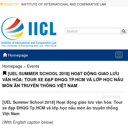
DESKTOP
INSTITUTE OF INTERNATIONAL AND COMPARATIVE LAW
Togg
Homepage
navig
Homepage
»
Events
[UEL SUMMER SCHOOL 2018] HOẠT ĐỘNG GIAO LƯU
VĂN HÓA: TOUR XE ĐẠP ĐHQG TP.HCM VÀ LỚP HỌC NẤU
MÓN ĂN TRUYỀN THỐNG VIỆT NAM
27/07/2018
[UEL Summer School 2018] Hoạt động giao lưu văn hóa: Tour
xe đạp ĐHQG Tp.HCM và lớp học nấu món ăn truyền thống
Việt Nam
(With English caption below)