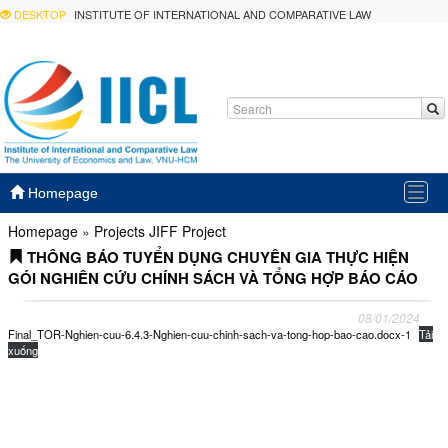
DESKTOP
INSTITUTE OF INTERNATIONAL AND COMPARATIVE LAW
Togg
Homepage
navig
Homepage
»
Projects
JIFF Project
THÔNG BÁO TUYỂN DỤNG CHUYÊN GIA THỰC HIỆN
GÓI NGHIÊN CỨU CHÍNH SÁCH VÀ TỔNG HỢP BÁO CÁO
08/01/2024
Final_TOR-Nghien-cuu-6.4.3-Nghien-cuu-chinh-sach-va-tong-hop-bao-cao.docx-1
Tải
xuống