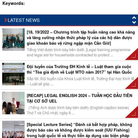
Keywords:
LATEST NEWS
[18, 19/2022 – Chương trình tập huấn nâng cao khả năng
và tăng cường nhận thức pháp lý của các hộ dân được
giao khoán bảo vệ rừng ngập mặn Cần Giờ]
Tiếng Việt được trình bày bên dưới. [Legal training programme
and legal aid for households contracted to protect ...
Đội tuyển của Trường ĐH Kinh tế – Luật tham gia cuộc
thi “Tòa giả định về Luật WTO năm 2017” tại Hàn Quốc
Sắp tới, Đội tuyển của Khoa Luật Kinh tế, Trường Đại học Kinh tế
– Luật sẽ góp ...
[RECAP] LEGAL ENGLISH 2024 – TUẦN HỌC ĐẦU TIÊN
TẠI CƠ SỞ UEL
(Tiếng Anh được trình bày bên dưới) (English caption below)
Thứ 7 và Chủ nhật, ngày 6 ...
[Special Lecture Series] “Đánh cá bất hợp pháp, không
được báo cáo và không được kiểm soát (IUU Fishing)
trong luật quốc tế và thực tiễn áp dụng các biện pháp