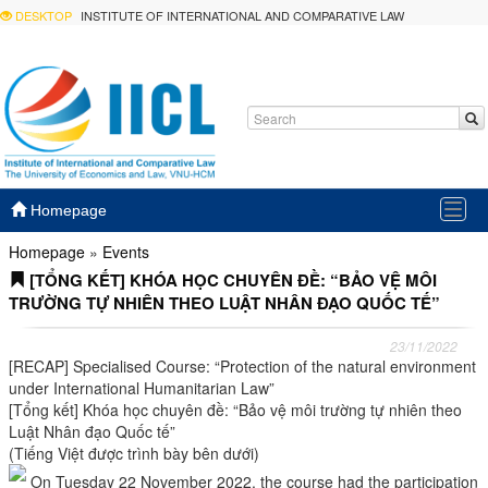
DESKTOP
INSTITUTE OF INTERNATIONAL AND COMPARATIVE LAW
Togg
Homepage
navig
Homepage
»
Events
[TỔNG KẾT] KHÓA HỌC CHUYÊN ĐỀ: “BẢO VỆ MÔI
TRƯỜNG TỰ NHIÊN THEO LUẬT NHÂN ĐẠO QUỐC TẾ”
23/11/2022
[RECAP] Specialised Course: “Protection of the natural environment
under International Humanitarian Law”
[Tổng kết] Khóa học chuyên đề: “Bảo vệ môi trường tự nhiên theo
Luật Nhân đạo Quốc tế”
(Tiếng Việt được trình bày bên dưới)
On Tuesday 22 November 2022, the course had the participation