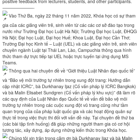
positive feedback from lecturers, students, and other participants.
———————-
Vào Thứ Ba, ngày 22 tháng 11 năm 2022, Khóa học có sự tham
gia của các giảng viên trẻ, sinh viên từ các các cơ sở đào tạo trong
nước như Trường Đại học Luật Hà Nội; Trường Đại học Luật, ĐHQG
Hà Nội; Đại học Luật, Đại học Huế; Khoa Luật, Đại học Cần Thơ;
Trường Đại học Kinh tế – Luật (UEL) và các giảng viên trẻ, sinh viên
chuyên ngành Luật tại Thái Lan, Lào, Campuchia thông qua hình
thức tham dự trực tiếp tại UEL hoặc trực tuyến tại ứng dụng MS
Teams.
Thông qua hai chuyên đề về “Giới thiệu Luật Nhân đạo quốc tế”
và “Bảo vệ môi trường tự nhiên trong xung đột trang: Hướng dẫn
cập nhật ICRC”, bà Durkhanay Ijaz (Cố vấn pháp lý ICRC Bangkok)
và bà Malin Elisabet Sundgren (Cố vấn pháp lý khu vực)” đã làm rõ
các quy định của Luật Nhân đạo Quốc tế về vấn đề bảo vệ môi
trường tự nhiên trong các cuộc xung đột vũ trang cũng như tầm
quan trọng của của pháp luật quốc gia và các hoạt động quân sự
thực tế trong việc thực thi đối với vấn đề này. Tại chuyên đề thứ ba
(các bài tập tình huống) đã giúp những người tham gia có cơ hội
tương tác, xây dựng, áp dụng những kiến thức trong Khóa học.
Chúng tôi xin trân trọng cảm ơn bà Durkhanay Ijaz và bà Malin