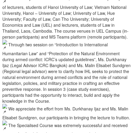
of lecturers, students of Hanoi University of Law; Vietnam National
University, Hanoi – University of Law; University of Law, Hue
University; Faculty of Law, Can Tho University; University of
Economics and Law (UEL) and lecturers, students of Law in
Thailand, Laos, Cambodia. The course venues in UEL Campus (in-
person participants) and MS Teams platform (remote participants).
Through two session on “Introduction to International
Humanitarian Law” and “Protection of the Natural Environment
during armed conflict: ICRC’s updated guidelines”, Ms. Durkhanay
Ijaz (Legal Advisor ICRC Bangkok) and Ms. Malin Elisabet Sundgren
(Regional legal advisor) were to clarify how IHL seeks to protect the
natural environment during armed conflicts and the role of national
legislation, policies, and military practice in crafting an effective
preventive response. In session 3 (case study exercises),
participants had the opportunity to interact, build and apply the
knowledge in the Course.
We appreciate the effort from Ms. Durkhanay Ijaz and Ms. Malin
Elisabet Sundgren, our participants in bringing the lecture to fruition.
The Specialised Course was extremely successful and received