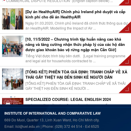
COMMERCIAL DISPUTE RESOLUTION” (English caption below)
...
[Dự án HealthyAIR] Chính phủ Ireland phê duyệt và cấp
kinh phí cho đề án HealthyAIR
Ngày 01.03.2020, Chính phủ Ireland đã chính thức thông qua dự
án HealthyAIR: Modelling the Impact of Air ...
[10, 11/5/2022 – Chương trình tập huấn nâng cao khả
năng và tăng cường nhận thức pháp lý của các hộ dân
được giao khoán bảo vệ rừng ngập mặn Cần Giờ]
Tiếng Việt được trình bày bên dưới. [Legal training programme
and legal aid for households contracted to ...
[TỔNG KẾT] PHIÊN TÒA GIẢ ĐỊNH: TRANH CHẤP VỀ XẢ
THẢI GÂY THIỆT HẠI ĐẾN SINH KẾ NGƯỜI DÂN
[TỔNG KẾT] PHIÊN TÒA GIẢ ĐỊNH: TRANH CHẤP VỀ XẢ THẢI
GÂY THIỆT HẠI ĐẾN SINH KẾ NGƯỜI ...
SPECIALIZED COURSE: LEGAL ENGLISH 2024
CHÍNH THỨC MỞ ĐƠN ĐĂNG KÝ KHÓA HỌC NGẮN HẠN:
LEGAL ENGLISH 2024 Nắm bắt được sự cần ...
INSTITUTE OF INTERNATIONAL AND COMPARATIVE LAW
669 Do Muoi, Quarter 13, Linh Xuan Ward, Ho Chi Minh city.
Thông báo chiêu sinh: UEL Summer School 2018
Email: iicl@uel.edu.vn | Phone: (028) 372 44 514 - Ext 6525