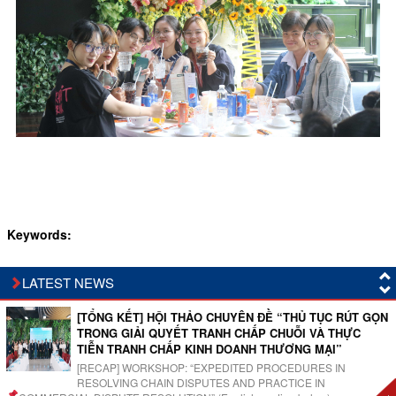
Keywords:
LATEST NEWS
[TỔNG KẾT] HỘI THẢO CHUYÊN ĐỀ “THỦ TỤC RÚT GỌN
TRONG GIẢI QUYẾT TRANH CHẤP CHUỖI VÀ THỰC
TIỄN TRANH CHẤP KINH DOANH THƯƠNG MẠI”
[RECAP] WORKSHOP: “EXPEDITED PROCEDURES IN
RESOLVING CHAIN DISPUTES AND PRACTICE IN