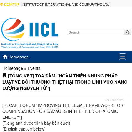
DESKTOP
INSTITUTE OF INTERNATIONAL AND COMPARATIVE LAW
Togg
Homepage
navig
Homepage
»
Events
[TỔNG KẾT] TỌA ĐÀM “HOÀN THIỆN KHUNG PHÁP
LUẬT VỀ BỒI THƯỜNG THIỆT HẠI TRONG LĨNH VỰC NĂNG
LƯỢNG NGUYÊN TỬ”]
21/04/2025
[RECAP] FORUM “IMPROVING THE LEGAL FRAMEWORK FOR
COMPENSATION FOR DAMAGES IN THE FIELD OF ATOMIC
ENERGY”]
(Tiếng anh được trình bày bên dưới)
(English caption below)