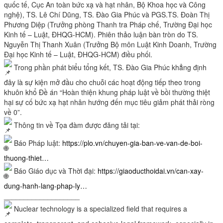
quốc tế, Cục An toàn bức xạ và hạt nhân, Bộ Khoa học và Công
nghệ), TS. Lê Chí Dũng, TS. Đào Gia Phúc và PGS.TS. Đoàn Thị
Phương Diệp (Trưởng phòng Thanh tra Pháp chế, Trường Đại học
Kinh tế – Luật, ĐHQG-HCM). Phiên thảo luận bàn tròn do TS.
Nguyễn Thị Thanh Xuân (Trưởng Bộ môn Luật Kinh Doanh, Trường
Đại học Kinh tế – Luật, ĐHQG-HCM) điều phối.
Trong phần phát biểu tổng kết, TS. Đào Gia Phúc khẳng định
đây là sự kiện mở đầu cho chuỗi các hoạt động tiếp theo trong
khuôn khổ Đề án “Hoàn thiện khung pháp luật về bồi thường thiệt
hại sự cố bức xạ hạt nhân hướng đến mục tiêu giảm phát thải ròng
về 0”.
Thông tin về Tọa đàm được đăng tải tại:
Báo Pháp luật:
https://plo.vn/chuyen-gia-ban-ve-van-de-boi-
thuong-thiet…
Báo Giáo dục và Thời đại:
https://giaoducthoidai.vn/can-xay-
dung-hanh-lang-phap-ly…
___________________
Nuclear technology is a specialized field that requires a