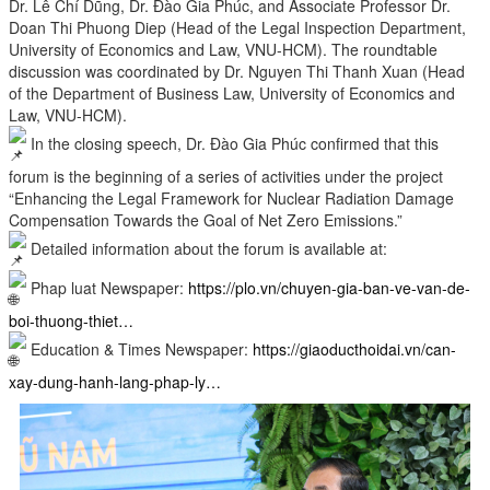
Dr. Lê Chí Dũng, Dr. Đào Gia Phúc, and Associate Professor Dr.
Doan Thi Phuong Diep (Head of the Legal Inspection Department,
University of Economics and Law, VNU-HCM). The roundtable
discussion was coordinated by Dr. Nguyen Thi Thanh Xuan (Head
of the Department of Business Law, University of Economics and
Law, VNU-HCM).
In the closing speech, Dr. Đào Gia Phúc confirmed that this
forum is the beginning of a series of activities under the project
“Enhancing the Legal Framework for Nuclear Radiation Damage
Compensation Towards the Goal of Net Zero Emissions.”
Detailed information about the forum is available at:
Phap luat Newspaper:
https://plo.vn/chuyen-gia-ban-ve-van-de-
boi-thuong-thiet…
Education & Times Newspaper:
https://giaoducthoidai.vn/can-
xay-dung-hanh-lang-phap-ly…