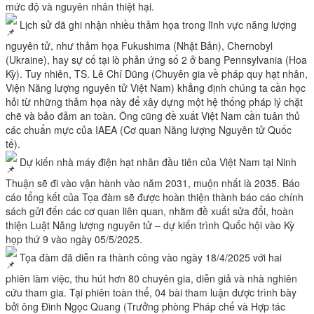
mức độ và nguyên nhân thiệt hại.
Lịch sử đã ghi nhận nhiều thảm họa trong lĩnh vực năng lượng
nguyên tử, như thảm họa Fukushima (Nhật Bản), Chernobyl
(Ukraine), hay sự cố tại lò phản ứng số 2 ở bang Pennsylvania (Hoa
Kỳ). Tuy nhiên, TS. Lê Chí Dũng (Chuyên gia về pháp quy hạt nhân,
Viện Năng lượng nguyên tử Việt Nam) khẳng định chúng ta cần học
hỏi từ những thảm họa này để xây dựng một hệ thống pháp lý chặt
chẽ và bảo đảm an toàn. Ông cũng đề xuất Việt Nam cần tuân thủ
các chuẩn mực của IAEA (Cơ quan Năng lượng Nguyên tử Quốc
tế).
Dự kiến nhà máy điện hạt nhân đầu tiên của Việt Nam tại Ninh
Thuận sẽ đi vào vận hành vào năm 2031, muộn nhất là 2035. Báo
cáo tổng kết của Tọa đàm sẽ được hoàn thiện thành báo cáo chính
sách gửi đến các cơ quan liên quan, nhằm đề xuất sửa đổi, hoàn
thiện Luật Năng lượng nguyên tử – dự kiến trình Quốc hội vào Kỳ
họp thứ 9 vào ngày 05/5/2025.
Tọa đàm đã diễn ra thành công vào ngày 18/4/2025 với hai
phiên làm việc, thu hút hơn 80 chuyên gia, diễn giả và nhà nghiên
cứu tham gia. Tại phiên toàn thể, 04 bài tham luận được trình bày
bởi ông Đinh Ngọc Quang (Trưởng phòng Pháp chế và Hợp tác