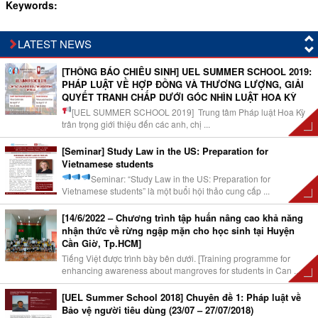
Keywords:
LATEST NEWS
[THÔNG BÁO CHIÊU SINH] UEL SUMMER SCHOOL 2019:
PHÁP LUẬT VỀ HỢP ĐỒNG VÀ THƯƠNG LƯỢNG, GIẢI
QUYẾT TRANH CHẤP DƯỚI GÓC NHÌN LUẬT HOA KỲ
[UEL SUMMER SCHOOL 2019]
Trung tâm Pháp luật Hoa Kỳ
trân trọng giới thiệu đến các anh, chị ...
[Seminar] Study Law in the US: Preparation for
Vietnamese students
Seminar: “Study Law in the US: Preparation for
Vietnamese students” là một buổi hội thảo cung cấp ...
[14/6/2022 – Chương trình tập huấn nâng cao khả năng
nhận thức về rừng ngập mặn cho học sinh tại Huyện
Cần Giờ, Tp.HCM]
Tiếng Việt được trình bày bên dưới. [Training programme for
enhancing awareness about mangroves for students in Can ...
[UEL Summer School 2018] Chuyên đề 1: Pháp luật về
Bảo vệ người tiêu dùng (23/07 – 27/07/2018)