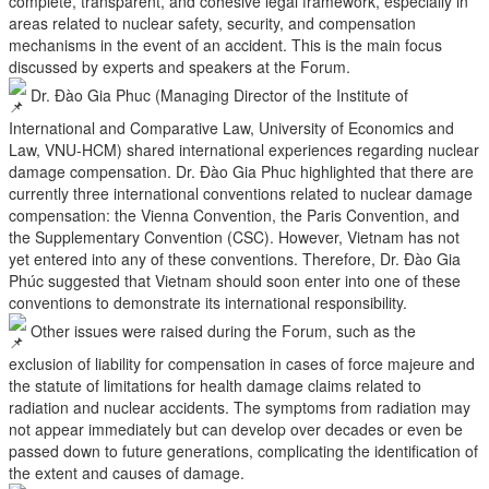
complete, transparent, and cohesive legal framework, especially in
areas related to nuclear safety, security, and compensation
mechanisms in the event of an accident. This is the main focus
discussed by experts and speakers at the Forum.
Dr. Đào Gia Phuc (Managing Director of the Institute of
International and Comparative Law, University of Economics and
Law, VNU-HCM) shared international experiences regarding nuclear
damage compensation. Dr. Đào Gia Phuc highlighted that there are
currently three international conventions related to nuclear damage
compensation: the Vienna Convention, the Paris Convention, and
the Supplementary Convention (CSC). However, Vietnam has not
yet entered into any of these conventions. Therefore, Dr. Đào Gia
Phúc suggested that Vietnam should soon enter into one of these
conventions to demonstrate its international responsibility.
Other issues were raised during the Forum, such as the
exclusion of liability for compensation in cases of force majeure and
the statute of limitations for health damage claims related to
radiation and nuclear accidents. The symptoms from radiation may
not appear immediately but can develop over decades or even be
passed down to future generations, complicating the identification of
the extent and causes of damage.