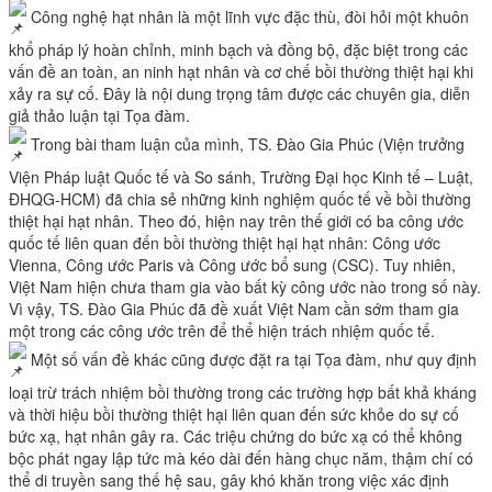
Công nghệ hạt nhân là một lĩnh vực đặc thù, đòi hỏi một khuôn
khổ pháp lý hoàn chỉnh, minh bạch và đồng bộ, đặc biệt trong các
vấn đề an toàn, an ninh hạt nhân và cơ chế bồi thường thiệt hại khi
xảy ra sự cố. Đây là nội dung trọng tâm được các chuyên gia, diễn
giả thảo luận tại Tọa đàm.
Trong bài tham luận của mình, TS. Đào Gia Phúc (Viện trưởng
Viện Pháp luật Quốc tế và So sánh, Trường Đại học Kinh tế – Luật,
ĐHQG-HCM) đã chia sẻ những kinh nghiệm quốc tế về bồi thường
thiệt hại hạt nhân. Theo đó, hiện nay trên thế giới có ba công ước
quốc tế liên quan đến bồi thường thiệt hại hạt nhân: Công ước
Vienna, Công ước Paris và Công ước bổ sung (CSC). Tuy nhiên,
Việt Nam hiện chưa tham gia vào bất kỳ công ước nào trong số này.
Vì vậy, TS. Đào Gia Phúc đã đề xuất Việt Nam cần sớm tham gia
một trong các công ước trên để thể hiện trách nhiệm quốc tế.
Một số vấn đề khác cũng được đặt ra tại Tọa đàm, như quy định
loại trừ trách nhiệm bồi thường trong các trường hợp bất khả kháng
và thời hiệu bồi thường thiệt hại liên quan đến sức khỏe do sự cố
bức xạ, hạt nhân gây ra. Các triệu chứng do bức xạ có thể không
bộc phát ngay lập tức mà kéo dài đến hàng chục năm, thậm chí có
thể di truyền sang thế hệ sau, gây khó khăn trong việc xác định