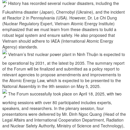
History has recorded several nuclear disasters, including the
Fukushima disaster (Japan), Chernobyl (Ukraine), and the incident
at Reactor 2 in Pennsylvania (USA). However, Dr. Le Chi Dung
(Nuclear Regulatory Expert, Vietnam Atomic Energy Institute)
emphasized that we must learn from these disasters to build a
robust legal system and ensure safety. He also proposed that
Vietnam should adhere to IAEA (International Atomic Energy
Agency) standards.
Vietnam’s first nuclear power plant in Ninh Thuận is expected to
be operational by 2031, at the latest by 2035. The summary report
of the Forum will be finalized and submitted as a policy report to
relevant agencies to propose amendments and improvements to
the Atomic Energy Law, which is expected to be presented to the
National Assembly in the 9th session on May 5, 2025.
The Forum successfully took place on April 18, 2025, with two
working sessions with over 80 participated includes experts,
speakers, and researchers. In the plenary session, four
presentations were delivered by Mr. Đinh Ngoc Quang (Head of the
Legal Affairs and International Cooperation Department, Radiation
and Nuclear Safety Authority, Ministry of Science and Technology),