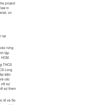
the project
LUẬT LÀM VIỆC VỚI BỘ TƯ
law in
PHÁP, BỘ NỘI VỤ, ĐẠI DIỆN
PHÁI ĐOÀN EU TẠI VIỆT NAM VÀ
riat, on
QUỸ EU JULE JIFF
e
(English caption below) Ngày 09/01/2024, Trường
Đại học Kinh tế – Luật đã có dịp được tiếp đón ...
 tại
 vào rừng
ình tập
p. HCM.
ờng THCS
HCS Long
ại diện
 và các
 với sự
với sự tham
c tế và So