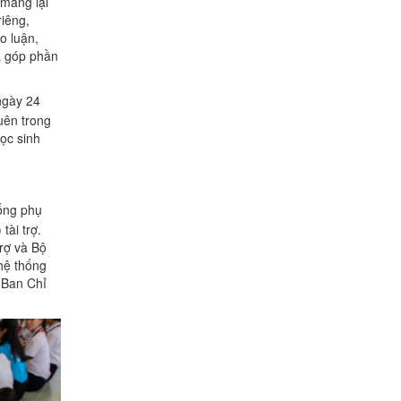
 mang lại
riêng,
o luận,
à góp phần
ngày 24
uên trong
học sinh
sống phụ
tài trợ.
rợ và Bộ
hệ thống
à Ban Chỉ