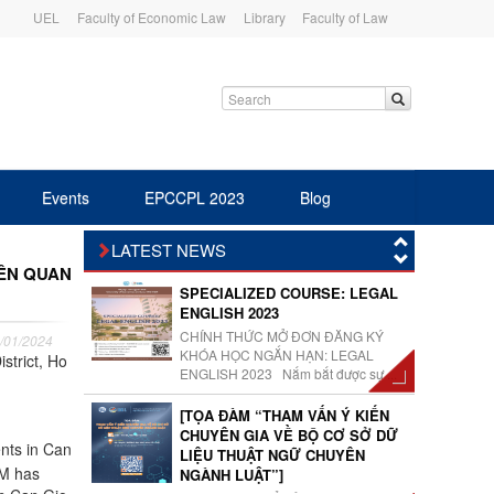
UEL
Faculty of Economic Law
Library
Faculty of Law
Events
EPCCPL 2023
Blog
LATEST NEWS
ÊN QUAN
SPECIALIZED COURSE: LEGAL
ENGLISH 2023
CHÍNH THỨC MỞ ĐƠN ĐĂNG KÝ
/01/2024
KHÓA HỌC NGẮN HẠN: LEGAL
strict, Ho
ENGLISH 2023 Nắm bắt được sự ...
[TỌA ĐÀM “THAM VẤN Ý KIẾN
CHUYÊN GIA VỀ BỘ CƠ SỞ DỮ
nts in Can
LIỆU THUẬT NGỮ CHUYÊN
CM has
NGÀNH LUẬT”]