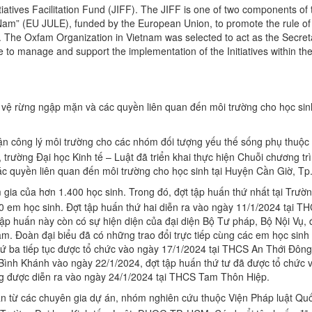
itiatives Facilitation Fund (JIFF). The JIFF is one of two components of 
m” (EU JULE), funded by the European Union, to promote the rule of 
. The Oxfam Organization in Vietnam was selected to act as the Secreta
 to manage and support the implementation of the Initiatives within th
vệ rừng ngập mặn và các quyền liên quan đến môi trường cho học sinh
n công lý môi trường cho các nhóm đối tượng yếu thế sống phụ thuộc
trường Đại học Kinh tế – Luật đã triển khai thực hiện Chuỗi chương tr
 quyền liên quan đến môi trường cho học sinh tại Huyện Cần Giờ, T
 gia của hơn 1.400 học sinh. Trong đó, đợt tập huấn thứ nhất tại Trư
 em học sinh. Đợt tập huấn thứ hai diễn ra vào ngày 11/1/2024 tại T
p huấn này còn có sự hiện diện của đại diện Bộ Tư pháp, Bộ Nội Vụ, đ
m. Đoàn đại biểu đã có những trao đổi trực tiếp cùng các em học sinh
ứ ba tiếp tục được tổ chức vào ngày 17/1/2024 tại THCS An Thới Đông
ình Khánh vào ngày 22/1/2024, đợt tập huấn thứ tư đã được tổ chức 
ng được diễn ra vào ngày 24/1/2024 tại THCS Tam Thôn Hiệp.
ẫn từ các chuyên gia dự án, nhóm nghiên cứu thuộc Viện Pháp luật Quố