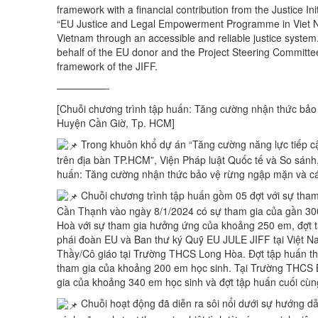
framework with a financial contribution from the Justice In
“EU Justice and Legal Empowerment Programme in Viet Na
Vietnam through an accessible and reliable justice system
behalf of the EU donor and the Project Steering Committee
framework of the JIFF.
—————-
[Chuỗi chương trình tập huấn: Tăng cường nhận thức bảo 
Huyện Cần Giờ, Tp. HCM]
Trong khuôn khổ dự án “Tăng cường năng lực tiếp cậ
trên địa bàn TP.HCM”, Viện Pháp luật Quốc tế và So sánh, 
huấn: Tăng cường nhận thức bảo vệ rừng ngập mặn và các
Chuỗi chương trình tập huấn gồm 05 đợt với sự tham
Cần Thạnh vào ngày 8/1/2024 có sự tham gia của gần 300
Hoà với sự tham gia hưởng ứng của khoảng 250 em, đợt tậ
phái đoàn EU và Ban thư ký Quỹ EU JULE JIFF tại Việt Na
Thầy/Cô giáo tại Trường THCS Long Hòa. Đợt tập huấn th
tham gia của khoảng 200 em học sinh. Tại Trường THCS B
gia của khoảng 340 em học sinh và đợt tập huấn cuối cù
Chuỗi hoạt động đã diễn ra sôi nổi dưới sự hướng d