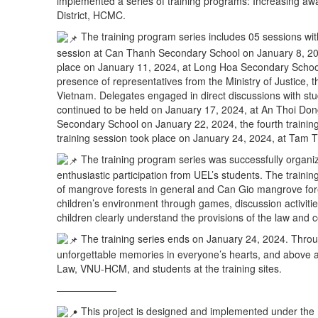
implemented a series of
training programs: Increasing aw
District, HCMC.
The training program series includes 05 sessions with t
session at Can Thanh Secondary School on January 8, 2024
place on January 11, 2024, at Long Hoa Secondary School w
presence of representatives from the Ministry of Justice, 
Vietnam. Delegates engaged in direct discussions with st
continued to be held on January 17, 2024, at An Thoi Don
Secondary School on January 22, 2024, the fourth training 
training session took place on January 24, 2024, at Tam
The training program series was successfully organiz
enthusiastic participation from UEL’s students. The traini
of mangrove forests in general and Can Gio mangrove fores
children’s environment through games, discussion activitie
children clearly understand the provisions of the law and c
The training series ends on January 24, 2024. Through
unforgettable memories in everyone’s hearts, and above a
Law, VNU-HCM, and students at the training sites.
——————
This project is designed and implemented under t