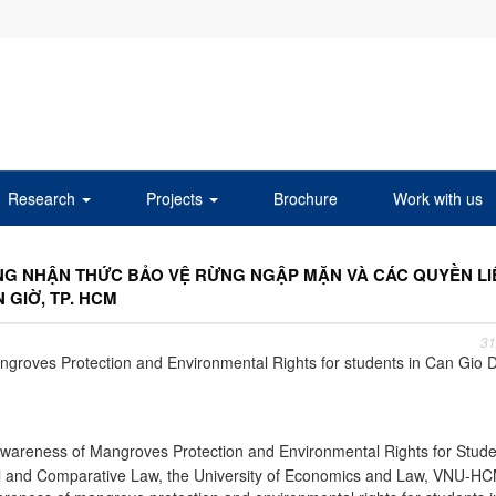
Research
Projects
Brochure
Work with us
NG NHẬN THỨC BẢO VỆ RỪNG NGẬP MẶN VÀ CÁC QUYỀN LI
 GIỜ, TP. HCM
31
groves Protection and Environmental Rights for students in Can Gio Di
Awareness of Mangroves Protection and Environmental Rights for Stude
tional and Comparative Law, the University of Economics and Law, VNU-H