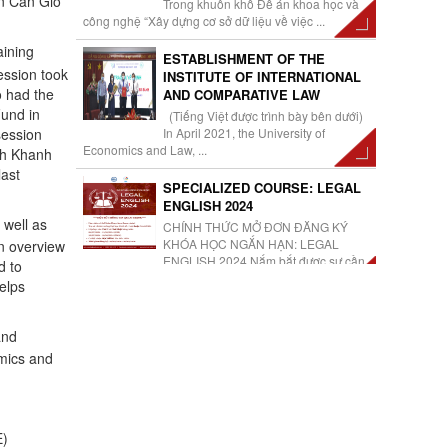
in Can Gio
Trong khuôn khổ Đề án khoa học và
công nghệ “Xây dựng cơ sở dữ liệu về việc ...
aining
ESTABLISHMENT OF THE
ession took
INSTITUTE OF INTERNATIONAL
o had the
AND COMPARATIVE LAW
Fund in
(Tiếng Việt được trình bày bên dưới)
session
In April 2021, the University of
Economics and Law, ...
inh Khanh
last
SPECIALIZED COURSE: LEGAL
ENGLISH 2024
 well as
CHÍNH THỨC MỞ ĐƠN ĐĂNG KÝ
KHÓA HỌC NGẮN HẠN: LEGAL
an overview
ENGLISH 2024 Nắm bắt được sự cần
d to
...
elps
KHOÁ HỌC NGẮN HẠN:
“PHƯƠNG PHÁP NGHIÊN CỨU
and
KINH TẾ HỌC PHÁP LUẬT”
omics and
[Sự kiện sắp diễn ra] [KHOÁ HỌC
NGẮN HẠN: “PHƯƠNG PHÁP
NGHIÊN CỨU KINH TẾ HỌC PHÁP LUẬT”] ...
E)
TRƯỜNG ĐẠI HỌC KINH TẾ –