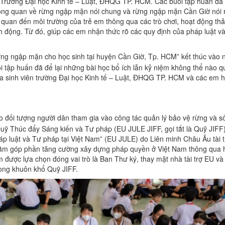
n Trường Đại học Kinh tế – Luật, ĐHQG TP. HCM. Các buổi tập huấn đã
n tổng quan về rừng ngập mặn nói chung và rừng ngập mặn Cần Giờ nói 
quan đến môi trường của trẻ em thông qua các trò chơi, hoạt động thả
h động. Từ đó, giúp các em nhận thức rõ các quy định của pháp luật v
ng ngập mặn cho học sinh tại huyện Cần Giờ, Tp. HCM” kết thúc vào 
tập huấn đã để lại những bài học bổ ích lẫn kỷ niệm không thể nào q
giữa sinh viên trường Đại học Kinh tế – Luật, ĐHQG TP. HCM và các em 
o đối tượng người dân tham gia vào công tác quản lý bảo vệ rừng và 
ỹ Thúc đẩy Sáng kiến và Tư pháp (EU JULE JIFF, gọi tắt là Quỹ JIFF) 
p luật và Tư pháp tại Việt Nam” (EU JULE) do Liên minh Châu Âu tài t
hằm góp phần tăng cường xây dựng pháp quyền ở Việt Nam thông qua 
m được lựa chọn đóng vai trò là Ban Thư ký, thay mặt nhà tài trợ EU v
rong khuôn khổ Quỹ JIFF.