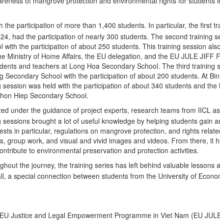
areness of mangrove protection and environmental rights for students 
he participation of more than 1,400 students. In particular, the first tr
, had the participation of nearly 300 students. The second training s
ith the participation of about 250 students. This training session als
the Ministry of Home Affairs, the EU delegation, and the EU JULE JIFF 
udents and teachers at Long Hoa Secondary School. The third training 
g Secondary School with the participation of about 200 students. At B
session was held with the participation of about 340 students and the 
 Thon Hiep Secondary School.
ed under the guidance of project experts, research teams from IICL as
ng sessions brought a lot of useful knowledge by helping students gain 
ts in particular, regulations on mangrove protection, and rights relate
s, group work, and visual and vivid images and videos. From there, it h
ontribute to environmental preservation and protection activities.
out the journey, the training series has left behind valuable lessons 
ll, a special connection between students from the University of Econ
he EU Justice and Legal Empowerment Programme in Viet Nam (EU JUL