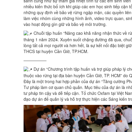
sánh cũng như sự tham gia nhiệt tình từ các em sinh viê
nhiều kiến thức bổ ích khi giúp các em học sinh tiếp cậ
những quy định về bảo vệ rừng ngập mặn, các quyền liên 
làm việc nhóm cùng những hình ảnh, video trực quan, sin
vào hoạt động gìn giữ và bảo vệ môi trường.
Chuỗi tập huấn “Nâng cao khả năng nhận thức về rừ
tháng 1 năm 2024. Xuyên suốt chặng đường đã qua, chuỗi 
lòng tất cả mọi người và hơn hết, là sự kết nối đặc biệt 
THCS tại huyện Cần Giờ, TP.HCM.
—————–
Dự án “Chương trình tập huấn và trợ giúp pháp lý ch
thuộc vào rừng tại địa bàn huyện Cần Giờ, TP. HCM” do Qu
Đây là một trong hai hợp phần của dự án “Tăng cường Phá
Tư pháp làm cơ quan chủ quản. Mục tiêu của dự án là n
tư pháp tin cậy và dễ tiếp cận. Tổ chức Oxfam tại Việt Na
đạo dự án để quản lý và hỗ trợ thực hiện các Sáng kiến t