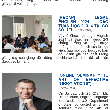
giây phút vui nhộn, tạo
[RECAP] LEGAL
ENGLISH 2024 – CÁC
TUẦN HỌC 2, 3, 4 TẠI CƠ
SỞ UEL
(01/08/2024)
Vậy là Khóa học Legal English
2024 đã thực hiện được 2/3
chặng đường và nhận được
những phản hồi tích cực từ học
viên. Sau mỗi buổi học, các bạn
đều đánh giá cao chất lượng
giảng dạy của giảng viên đồng thời chia sẻ bản thân đã cải thiện
được các kỹ năng
[ONLINE SEMINAR “THE
ART OF EFFECTIVE
NEGOTIATIONS”]
(29/07/2024)
On Sunday, July 28, 2024, Mr.
Dieter Bruhn, English Language
Specialist, the U.S. Department
of State, conducted an online
seminar titled “The Art of