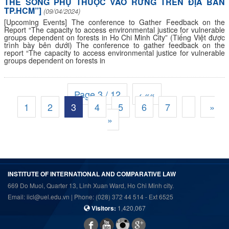
THẾ SỐNG PHỤ THUỘC VÀO RỪNG TRÊN ĐỊA BÀN
TP.HCM”]
(09/04/2024)
[Upcoming Events] The conference to Gather Feedback on the
Report “The capacity to access environmental justice for vulnerable
groups dependent on forests in Ho Chi Minh City” (Tiếng Việt được
trình bày bên dưới) The conference to gather feedback on the
report “The capacity to access environmental justice for vulnerable
groups dependent on forests in
Page 3 / 12
‹ ««
1
2
3
4
5
6
7
»
»
INSTITUTE OF INTERNATIONAL AND COMPARATIVE LAW
669 Do Muoi, Quarter 13, Linh Xuan Ward, Ho Chi Minh city.
Email: iicl@uel.edu.vn | Phone: (028) 372 44 514 - Ext 6525
Visitors:
1,420,067