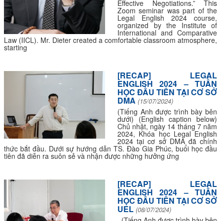
Effective Negotiations.” This
Zoom seminar was part of the
Legal English 2024 course,
organized by the Institute of
International and Comparative
Law (IICL). Mr. Dieter created a comfortable classroom atmosphere,
starting
[RECAP] LEGAL
ENGLISH 2024 – TUẦN
HỌC ĐẦU TIÊN TẠI CƠ SỞ
DMA
(15/07/2024)
(Tiếng Anh được trình bày bên
dưới) (English caption below)
Chủ nhật, ngày 14 tháng 7 năm
2024, Khóa học Legal English
2024 tại cơ sở DMA đã chính
thức bắt đầu. Dưới sự hướng dẫn TS. Đào Gia Phúc, buổi học đầu
tiên đã diễn ra suôn sẻ và nhận được những hưởng ứng
[RECAP] LEGAL
ENGLISH 2024 – TUẦN
HỌC ĐẦU TIÊN TẠI CƠ SỞ
UEL
(08/07/2024)
(Tiếng Anh được trình bày bên