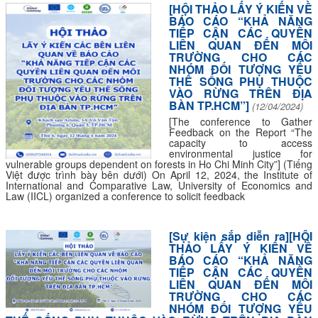
[HỘI THẢO LẤY Ý KIẾN VỀ
BÁO CÁO “KHẢ NĂNG
TIẾP CẬN CÁC QUYỀN
LIÊN QUAN ĐẾN MÔI
TRƯỜNG CHO CÁC
NHÓM ĐỐI TƯỢNG YẾU
THẾ SỐNG PHỤ THUỘC
VÀO RỪNG TRÊN ĐỊA
BÀN TP.HCM”]
(12/04/2024)
[The conference to Gather
Feedback on the Report “The
capacity to access
environmental justice for
vulnerable groups dependent on forests in Ho Chi Minh City”] (Tiếng
Việt được trình bày bên dưới) On April 12, 2024, the Institute of
International and Comparative Law, University of Economics and
Law (IICL) organized a conference to solicit feedback
[Sự kiện sắp diễn ra][HỘI
THẢO LẤY Ý KIẾN VỀ
BÁO CÁO “KHẢ NĂNG
TIẾP CẬN CÁC QUYỀN
LIÊN QUAN ĐẾN MÔI
TRƯỜNG CHO CÁC
NHÓM ĐỐI TƯỢNG YẾU