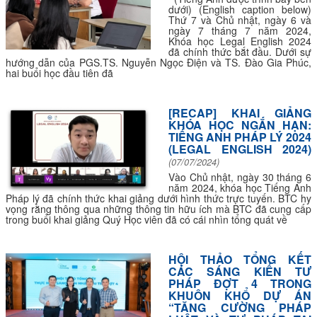
dưới) (English caption below)
Thứ 7 và Chủ nhật, ngày 6 và
ngày 7 tháng 7 năm 2024,
Khóa học Legal English 2024
đã chính thức bắt đầu. Dưới sự
hướng dẫn của PGS.TS. Nguyễn Ngọc Điện và TS. Đào Gia Phúc,
hai buổi học đầu tiên đã
[RECAP] KHAI GIẢNG
KHÓA HỌC NGẮN HẠN:
TIẾNG ANH PHÁP LÝ 2024
(LEGAL ENGLISH 2024)
(07/07/2024)
Vào Chủ nhật, ngày 30 tháng 6
năm 2024, khóa học Tiếng Anh
Pháp lý đã chính thức khai giảng dưới hình thức trực tuyến. BTC hy
vọng rằng thông qua những thông tin hữu ích mà BTC đã cung cấp
trong buổi khai giảng Quý Học viên đã có cái nhìn tổng quát về
HỘI THẢO TỔNG KẾT
CÁC SÁNG KIẾN TƯ
PHÁP ĐỢT 4 TRONG
KHUÔN KHỔ DỰ ÁN
“TĂNG CƯỜNG PHÁP