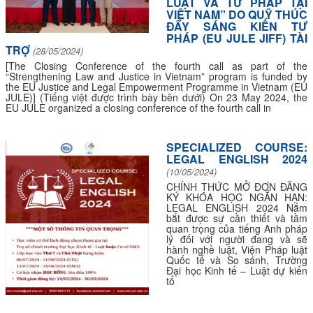
LUẬT VÀ TƯ PHÁP TẠI
VIỆT NAM” DO QUỸ THÚC
ĐẨY SÁNG KIẾN TƯ
PHÁP (EU JULE JIFF) TÀI
TRỢ
(28/05/2024)
[The Closing Conference of the fourth call as part of the
“Strengthening Law and Justice in Vietnam” program is funded by
the EU Justice and Legal Empowerment Programme in Vietnam (EU
JULE)] (Tiếng việt được trình bày bên dưới) On 23 May 2024, the
EU JULE organized a closing conference of the fourth call in
SPECIALIZED COURSE:
LEGAL ENGLISH 2024
(10/05/2024)
CHÍNH THỨC MỞ ĐƠN ĐĂNG
KÝ KHÓA HỌC NGẮN HẠN:
LEGAL ENGLISH 2024 Nắm
bắt được sự cần thiết và tầm
quan trọng của tiếng Anh pháp
lý đối với người đang và sẽ
hành nghề luật, Viện Pháp luật
Quốc tế và So sánh, Trường
Đại học Kinh tế – Luật dự kiến
tổ