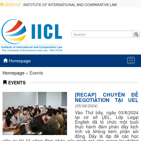
DESKTOP
INSTITUTE OF INTERNATIONAL AND COMPARATIVE LAW
Togg
Homepage
navig
Homepage
»
Events
EVENTS
[RECAP] CHUYÊN ĐỀ
NEGOTIATION TẠI UEL
(05/08/2024)
Vào Thứ bảy, ngày 03/8/2024
tại cơ sở UEL, Lớp Legal
English đã tổ chức một buổi
thực hành đàm phán đầy kịch
tính và không kém phần sôi
động. Đây là dịp để các học
viên so tài kỹ năng đàm phán của mình mà còn mang lại những