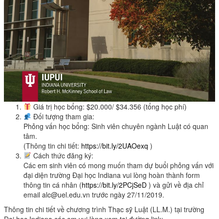
Giá trị học bổng: $20.000/ $34.356 (tổng học phí)
Đối tượng tham gia:
Phỏng vấn học bổng: Sinh viên chuyên ngành Luật có quan
tâm.
(Thông tin chi tiết:
https://bit.ly/2UAOexq
)
Cách thức đăng ký:
Các em sinh viên có mong muốn tham dự buổi phỏng vấn với
đại diện trường Đại học Indiana vui lòng hoàn thành form
thông tin cá nhân (
https://bit.ly/2PCjSeD
) và gửi về địa chỉ
email alc@uel.edu.vn trước ngày 27/11/2019.
Thông tin chi tiết về chương trình Thạc sỹ Luật (LL.M.) tại trường
Đại học Indiana các em vui lòng xem tại đường link: