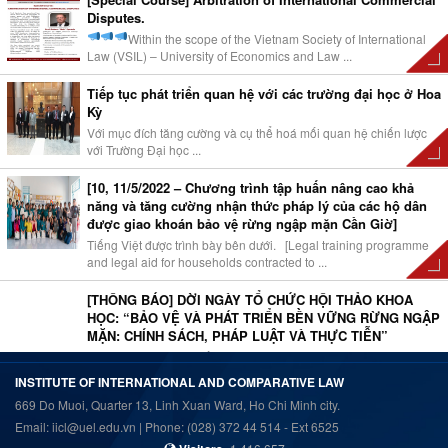
Disputes.
Within the scope of the Vietnam Society of International
Law (VSIL) – University of Economics and Law ...
Tiếp tục phát triển quan hệ với các trường đại học ở Hoa
Kỳ
Với mục đích tăng cường và cụ thể hoá mối quan hệ chiến lược
với Trường Đại học ...
[10, 11/5/2022 – Chương trình tập huấn nâng cao khả
năng và tăng cường nhận thức pháp lý của các hộ dân
được giao khoán bảo vệ rừng ngập mặn Cần Giờ]
Tiếng Việt được trình bày bên dưới. [Legal training programme
and legal aid for households contracted to ...
[THÔNG BÁO] DỜI NGÀY TỔ CHỨC HỘI THẢO KHOA
HỌC: “BẢO VỆ VÀ PHÁT TRIỂN BỀN VỮNG RỪNG NGẬP
MẶN: CHÍNH SÁCH, PHÁP LUẬT VÀ THỰC TIỄN”
Trường Đại học Kinh tế – Luật (UEL) xin trân trọng thông báo tới
quý đại biểu, chuyên ...
INSTITUTE OF INTERNATIONAL AND COMPARATIVE LAW
669 Do Muoi, Quarter 13, Linh Xuan Ward, Ho Chi Minh city.
[14/6/2022 – Chương trình tập huấn nâng cao khả năng
Email: iicl@uel.edu.vn | Phone: (028) 372 44 514 - Ext 6525
nhận thức về rừng ngập mặn cho học sinh tại Huyện
Cần Giờ, Tp.HCM]