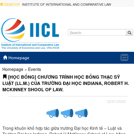
DESKTOP
INSTITUTE OF INTERNATIONAL AND COMPARATIVE LAW
Togg
Homepage
navig
Homepage
»
Events
[HỌC BỔNG] CHƯƠNG TRÌNH HỌC BỔNG THẠC SỸ
LUẬT (LL.M.) CỦA TRƯỜNG ĐẠI HỌC INDIANA, ROBERT H.
MCKINNEY SHOOL OF LAW.
02/01/2020
Trong khuôn khổ hợp tác giữa trường Đại học Kinh tế – Luật và