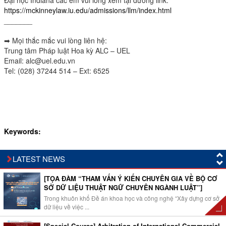
https://mckinneylaw.iu.edu/admissions/llm/index.html
_______
➡ Mọi thắc mắc vui lòng liên hệ:
Trung tâm Pháp luật Hoa kỳ ALC – UEL
Email: alc@uel.edu.vn
Tel: (028) 37244 514 – Ext: 6525
Keywords:
LATEST NEWS
[TỌA ĐÀM “THAM VẤN Ý KIẾN CHUYÊN GIA VỀ BỘ CƠ
SỞ DỮ LIỆU THUẬT NGỮ CHUYÊN NGÀNH LUẬT”]
Trong khuôn khổ Đề án khoa học và công nghệ “Xây dựng cơ sở
dữ liệu về việc ...
[Special Course] Arbitration of International Commercial