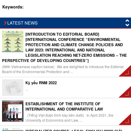
Keywords:
LATEST NEWS
[INTRODUCTION TO EDITORIAL BOARD]
[INTERNATIONAL CONFERENCE “ENVIRONMENTAL
PROTECTION AND CLIMATE CHANGE POLICIES AND
LAW 2023: INTERNATIONAL AND NATIONAL
LEGISLATION REACHING NET-ZERO EMISSIONS – THE
PERSPECTIVE OF DEVELOPING COUNTRIES”]
(With Vietnamese caption below) We are delighted to introduce the Editorial
Board of the Environmental Protection and ...
Kỷ yếu RNM 2022
...
ESTABLISHMENT OF THE INSTITUTE OF
INTERNATIONAL AND COMPARATIVE LAW
(Tiếng Việt được trình bày bên dưới) In April 2021, the
University of Economics and Law, ...