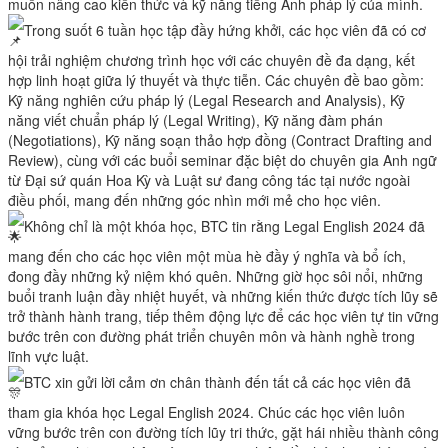
muốn nâng cao kiến thức và kỹ năng tiếng Anh pháp lý của mình.
Trong suốt 6 tuần học tập đầy hứng khởi, các học viên đã có cơ
hội trải nghiệm chương trình học với các chuyên đề đa dạng, kết
hợp linh hoạt giữa lý thuyết và thực tiễn. Các chuyên đề bao gồm:
Kỹ năng nghiên cứu pháp lý (Legal Research and Analysis), Kỹ
năng viết chuẩn pháp lý (Legal Writing), Kỹ năng đàm phán
(Negotiations), Kỹ năng soạn thảo hợp đồng (Contract Drafting and
Review), cùng với các buổi seminar đặc biệt do chuyên gia Anh ngữ
từ Đại sứ quán Hoa Kỳ và Luật sư đang công tác tại nước ngoài
điều phối, mang đến những góc nhìn mới mẻ cho học viên.
Không chỉ là một khóa học, BTC tin rằng Legal English 2024 đã
mang đến cho các học viên một mùa hè đầy ý nghĩa và bổ ích,
đong đầy những kỷ niệm khó quên. Những giờ học sôi nổi, những
buổi tranh luận đầy nhiệt huyết, và những kiến thức được tích lũy sẽ
trở thành hành trang, tiếp thêm động lực để các học viên tự tin vững
bước trên con đường phát triển chuyên môn và hành nghề trong
lĩnh vực luật.
BTC xin gửi lời cảm ơn chân thành đến tất cả các học viên đã
tham gia khóa học Legal English 2024. Chúc các học viên luôn
vững bước trên con đường tích lũy tri thức, gặt hái nhiều thành công