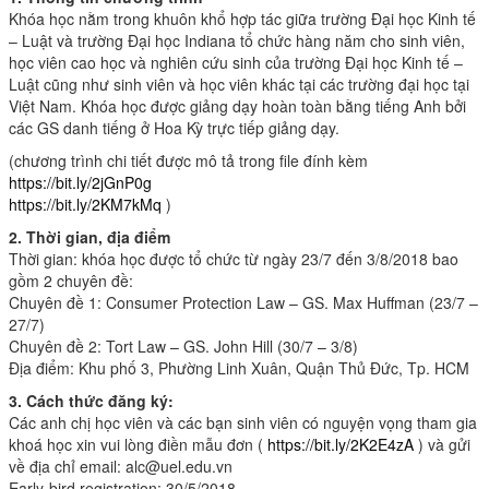
Khóa học nằm trong khuôn khổ hợp tác giữa trường Đại học Kinh tế
– Luật và trường Đại học Indiana tổ chức hàng năm cho sinh viên,
học viên
cao học và nghiên cứu sinh của trường Đại học Kinh tế –
Luật cũng như sinh viên và học viên khác tại các trường đại học tại
Việt Nam. Khóa học được giảng dạy hoàn toàn bằng tiếng Anh bởi
các GS danh tiếng ở Hoa Kỳ trực tiếp giảng dạy.
(chương trình chi tiết được mô tả trong file đính kèm
https://bit.ly/2jGnP0g
https://bit.ly/2KM7kMq
)
2. Thời gian, địa điểm
Thời gian: khóa học được tổ chức từ ngày 23/7 đến 3/8/2018 bao
gồm 2 chuyên đề:
Chuyên đề 1: Consumer Protection Law – GS. Max Huffman (23/7 –
27/7)
Chuyên đề 2: Tort Law – GS. John Hill (30/7 – 3/8)
Địa điểm: Khu phố 3, Phường Linh Xuân, Quận Thủ Đức, Tp. HCM
3. Cách thức đăng ký:
Các anh chị học viên và các bạn sinh viên có nguyện vọng tham gia
khoá học xin vui lòng điền mẫu đơn (
https://bit.ly/2K2E4zA
) và gửi
về địa chỉ email: alc@uel.edu.vn
Early-bird registration: 30/5/2018