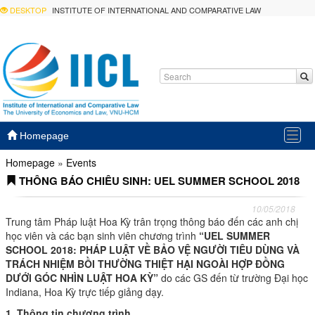
DESKTOP
INSTITUTE OF INTERNATIONAL AND COMPARATIVE LAW
Togg
Homepage
navig
Homepage
»
Events
THÔNG BÁO CHIÊU SINH: UEL SUMMER SCHOOL 2018
10/05/2018
Trung tâm Pháp luật Hoa Kỳ trân trọng thông báo đến các anh chị
học viên và các bạn sinh viên chương trình
“UEL SUMMER
SCHOOL 2018: PHÁP LUẬT VỀ BẢO VỆ NGƯỜI TIÊU DÙNG VÀ
TRÁCH NHIỆM BỒI THƯỜNG THIỆT HẠI NGOÀI HỢP ĐỒNG
DƯỚI GÓC NHÌN LUẬT HOA KỲ”
do các GS đến từ trường Đại học
Indiana, Hoa Kỳ trực tiếp giảng dạy.
1. Thông tin chương trình