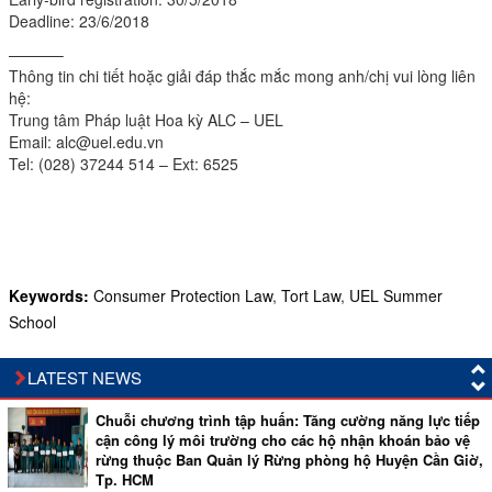
Deadline: 23/6/2018
———–
Thông tin chi tiết hoặc giải đáp thắc mắc mong anh/chị vui lòng liên
hệ:
Trung tâm Pháp luật Hoa kỳ ALC – UEL
Email: alc@uel.edu.vn
Tel: (028) 37244 514 – Ext: 6525
Keywords:
Consumer Protection Law
,
Tort Law
,
UEL Summer
School
LATEST NEWS
Chuỗi chương trình tập huấn: Tăng cường năng lực tiếp
cận công lý môi trường cho các hộ nhận khoán bảo vệ
rừng thuộc Ban Quản lý Rừng phòng hộ Huyện Cần Giờ,
Tp. HCM