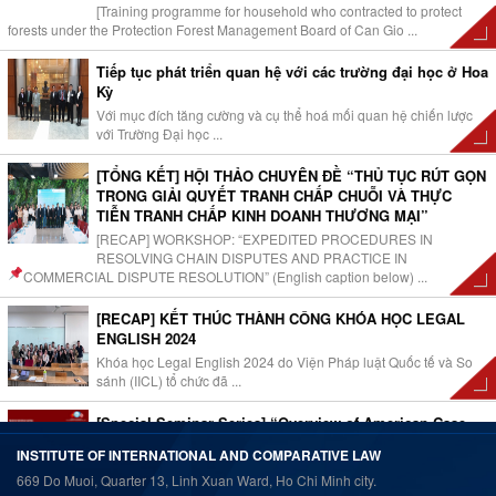
[Training programme for household who contracted to protect
forests under the Protection Forest Management Board of Can Gio ...
Tiếp tục phát triển quan hệ với các trường đại học ở Hoa
Kỳ
Với mục đích tăng cường và cụ thể hoá mối quan hệ chiến lược
với Trường Đại học ...
[TỔNG KẾT] HỘI THẢO CHUYÊN ĐỀ “THỦ TỤC RÚT GỌN
TRONG GIẢI QUYẾT TRANH CHẤP CHUỖI VÀ THỰC
TIỄN TRANH CHẤP KINH DOANH THƯƠNG MẠI”
[RECAP] WORKSHOP: “EXPEDITED PROCEDURES IN
RESOLVING CHAIN DISPUTES AND PRACTICE IN
COMMERCIAL DISPUTE RESOLUTION” (English caption below)
...
[RECAP] KẾT THÚC THÀNH CÔNG KHÓA HỌC LEGAL
ENGLISH 2024
Khóa học Legal English 2024 do Viện Pháp luật Quốc tế và So
sánh (IICL) tổ chức đã ...
[Special Seminar Series] “Overview of American Case
Law, How to Read and Understand Precedent”
INSTITUTE OF INTERNATIONAL AND COMPARATIVE LAW
As part of the special seminar series, Justice/ Prof. Steven David
669 Do Muoi, Quarter 13, Linh Xuan Ward, Ho Chi Minh city.
of Indiana Supreme Court, U.S shall lecture ...